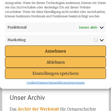
(Präsenzbibliothek)
zuzugreifen. Wenn Sie diesen Technologien zustimmst, können wir Daten
wie das Surfverhalten oder eindeutige IDs auf dieser Website
verarbeiten. Wenn Sie deine Einwilligung nicht erteilst oder zurückziehst,
können bestimmte Merkmale und Funktionen beeinträchtigt werden.
Funktional
Immer aktiv
Marketing
Market
Gesucht
Annehmen
Gesucht: Alte Fotos, Dias, Postkarten, Filme und
Ablehnen
Videos
Einstellungen speichern
Cookies
Datenschutzerklärung
Impressum
Unser Archiv
Das
Archiv der Werkstatt
für Ortsgeschichte