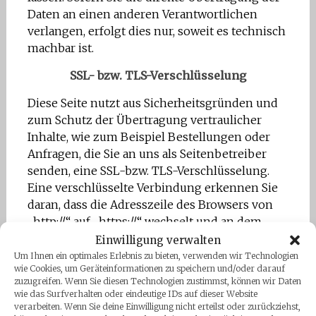
Daten an einen anderen Verantwortlichen
verlangen, erfolgt dies nur, soweit es technisch
machbar ist.
SSL- bzw. TLS-Verschlüsselung
Diese Seite nutzt aus Sicherheitsgründen und
zum Schutz der Übertragung vertraulicher
Inhalte, wie zum Beispiel Bestellungen oder
Anfragen, die Sie an uns als Seitenbetreiber
senden, eine SSL-bzw. TLS-Verschlüsselung.
Eine verschlüsselte Verbindung erkennen Sie
daran, dass die Adresszeile des Browsers von
„http://“ auf „https://“ wechselt und an dem
Schloss- Symbol in Ihrer Browserzeile.
Einwilligung verwalten
Um Ihnen ein optimales Erlebnis zu bieten, verwenden wir Technologien
Wenn die SSL- bzw. TLS-Verschlüsselung
wie Cookies, um Geräteinformationen zu speichern und/oder darauf
zuzugreifen. Wenn Sie diesen Technologien zustimmst, können wir Daten
aktiviert ist, können die Daten, die Sie an uns
wie das Surfverhalten oder eindeutige IDs auf dieser Website
übermitteln, nicht von Dritten mitgelesen
verarbeiten. Wenn Sie deine Einwilligung nicht erteilst oder zurückziehst,